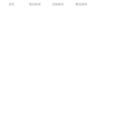
首页
电话咨询
在线留言
微信咨询
湖北智慧消防云平台多少钱？湖北智慧用电断路器报价？
湖北塑壳智能断路器好不好？重庆凡科悦智能科技有限公
司专业湖北智慧消防云平台,湖北智慧用电断路器,湖北塑壳
智能断路器,湖北电气火灾监控探测器,湖北短路无电弧保护
器,的公司
相关标签：
防漏电保护器
,
上一条：
湖北浸水防触电断路器在线路老化和漏电引发电
气火灾中的应用
下一条：
湖北电气火灾监控探测器能够有效的解决哪些问
题