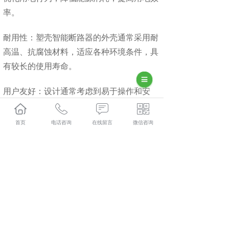
率。
耐用性：塑壳智能断路器的外壳通常采用耐
高温、抗腐蚀材料，适应各种环境条件，具
有较长的使用寿命。
用户友好：设计通常考虑到易于操作和安
装，用户可以轻松进行设置和使用。
首页
电话咨询
在线留言
微信咨询
这些优点使得塑壳智能断路器在住宅、商业
和工业等领域得到广泛应用，成为现代用电
管理的重要组成部分。
湖北智慧消防云平台多少钱？湖北智慧用电断路器报价？
湖北塑壳智能断路器好不好？重庆凡科悦智能科技有限公
司专业湖北智慧消防云平台,湖北智慧用电断路器,湖北塑壳
智能断路器,湖北电气火灾监控探测器,湖北短路无电弧保护
器,的公司